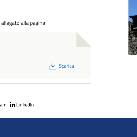
 allegato alla pagina
PDF
Scarica
ram
LinkedIn