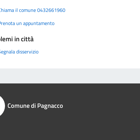
Chiama il comune 0432661960
Prenota un appuntamento
lemi in città
Segnala disservizio
Comune di Pagnacco