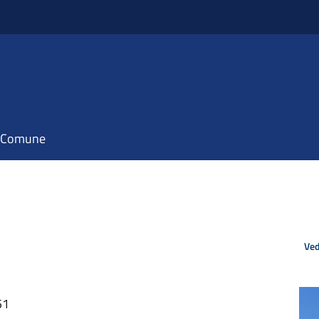
il Comune
Ved
51