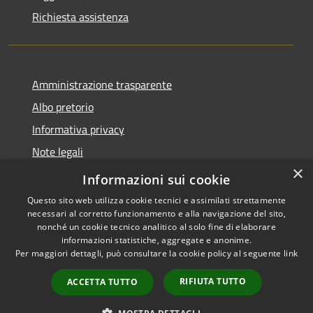
Richiesta assistenza
Amministrazione trasparente
Albo pretorio
Informativa privacy
Note legali
×
Dichiarazione di accessibilità
Informazioni sui cookie
Questo sito web utilizza cookie tecnici e assimilati strettamente
necessari al corretto funzionamento e alla navigazione del sito,
nonché un cookie tecnico analitico al solo fine di elaborare
informazioni statistiche, aggregate e anonime.
RSS
Copyright © 2026 • Comune di
Per maggiori dettagli, può consultare la cookie policy al seguente
link
Accessibilità
Pagnacco • Powered by
Privacy
Municipium
Accesso
•
RIFIUTA TUTTO
ACCETTA TUTTO
Cookie
redazione
Mappa del sito