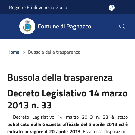
Salta al contenuto principale
Regione Friuli Venezia Giulia
Comune di Pagnacco
Home
>
Bussola della trasparenza
Bussola della trasparenza
Decreto Legislativo 14 marzo
2013 n. 33
Il Decreto Legislativo 14 marzo 2013 n. 33 è stato
pubblicato sulla Gazzetta ufficiale del 5 aprile 2013 ed è
entrato in vigore il 20 aprile 2013
. Esso reca disposizioni