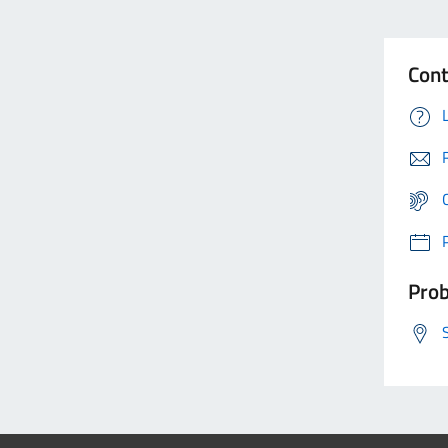
Cont
Prob