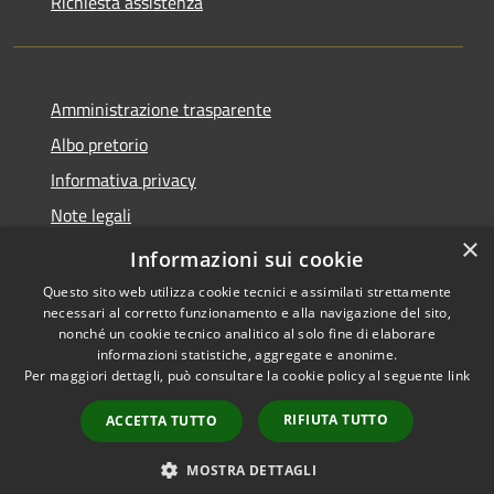
Richiesta assistenza
Amministrazione trasparente
Albo pretorio
Informativa privacy
Note legali
×
Dichiarazione di accessibilità
Informazioni sui cookie
Questo sito web utilizza cookie tecnici e assimilati strettamente
necessari al corretto funzionamento e alla navigazione del sito,
nonché un cookie tecnico analitico al solo fine di elaborare
informazioni statistiche, aggregate e anonime.
RSS
Copyright © 2026 • Comune di
Per maggiori dettagli, può consultare la cookie policy al seguente
link
Accessibilità
Pagnacco • Powered by
Privacy
Municipium
Accesso
•
RIFIUTA TUTTO
ACCETTA TUTTO
Cookie
redazione
Mappa del sito
MOSTRA DETTAGLI