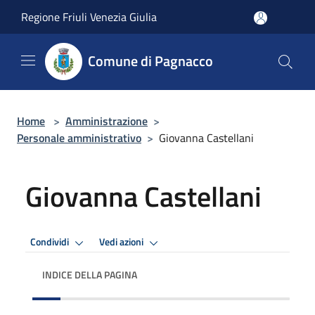
Salta al contenuto principale
Regione Friuli Venezia Giulia
Comune di Pagnacco
Home
>
Amministrazione
>
Personale amministrativo
>
Giovanna Castellani
Giovanna Castellani
Condividi
Vedi azioni
INDICE DELLA PAGINA