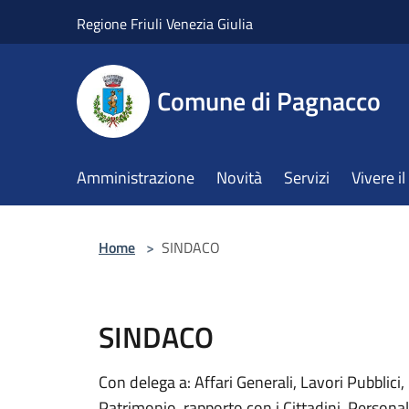
Salta al contenuto principale
Regione Friuli Venezia Giulia
Comune di Pagnacco
Amministrazione
Novità
Servizi
Vivere 
Home
>
SINDACO
SINDACO
Con delega a: Affari Generali, Lavori Pubblici,
Patrimonio, rapporto con i Cittadini, Persona