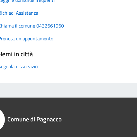
Richiedi Assistenza
Chiama il comune 0432661960
Prenota un appuntamento
lemi in città
Segnala disservizio
Comune di Pagnacco