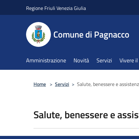
Salta al contenuto principale
Regione Friuli Venezia Giulia
Comune di Pagnacco
Amministrazione
Novità
Servizi
Vivere 
Home
>
Servizi
>
Salute, benessere e assisten
Salute, benessere e assi