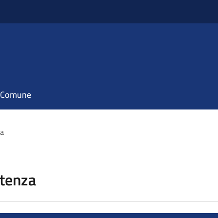
il Comune
za
stenza