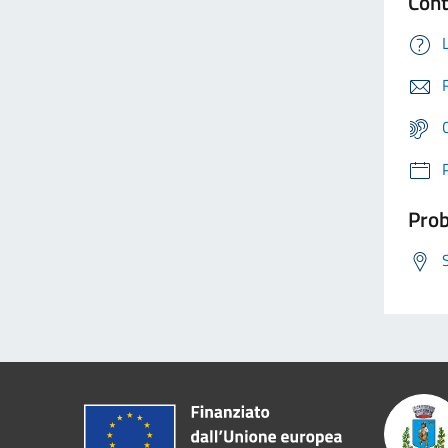
Cont
Prob