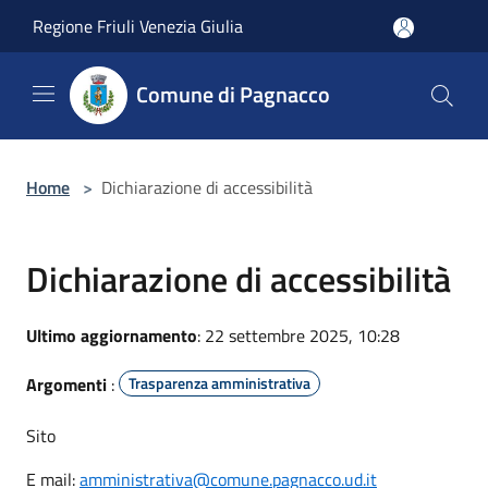
Salta al contenuto principale
Regione Friuli Venezia Giulia
Comune di Pagnacco
Home
>
Dichiarazione di accessibilità
Dichiarazione di accessibilità
Ultimo aggiornamento
: 22 settembre 2025, 10:28
Argomenti
:
Trasparenza amministrativa
Sito
E mail:
amministrativa@comune.pagnacco.ud.it