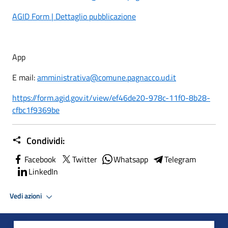
AGID Form | Dettaglio pubblicazione
App
E mail:
amministrativa@comune.pagnacco.ud.it
https://form.agid.gov.it/view/ef46de20-978c-11f0-8b28-
cfbc1f9369be
Condividi:
Facebook
Twitter
Whatsapp
Telegram
LinkedIn
Vedi azioni