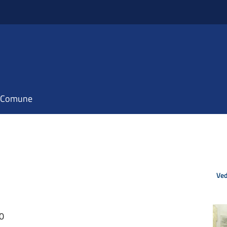
il Comune
Ved
20