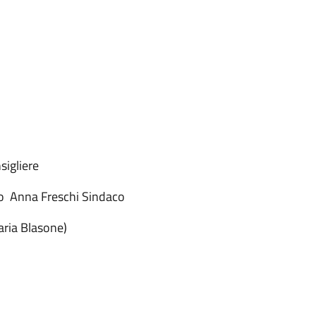
nari
tto Consigliere
co Anna Freschi Sindaco
Daria Blasone)