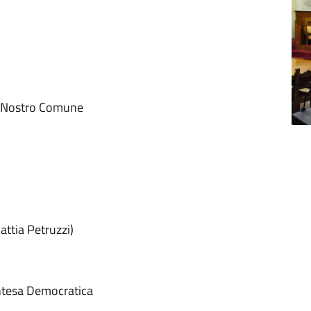
ndaco
Il Nostro Comune
utti
ttia Petruzzi)
Intesa Democratica