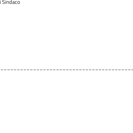
i Sindaco
tti
_________________________________________