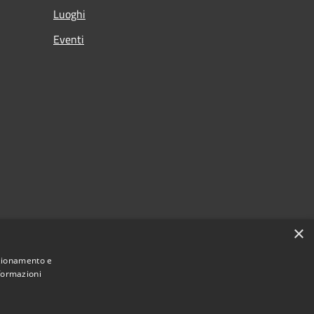
Luoghi
Eventi
×
nzionamento e
nformazioni