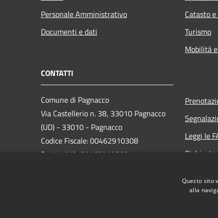
Personale Amministrativo
Catasto e
Documenti e dati
Turismo
Mobilità e
CONTATTI
Comune di Pagnacco
Prenotaz
Via Castellerio n. 38, 33010 Pagnacco
Segnalazi
(UD) - 33010 - Pagnacco
Leggi le 
Codice Fiscale: 00462910308
Richiesta
Partita IVA: 00462910308
PEC:
comune.pagnacco@certgov.fvg.it
Questo sito 
Centralino Unico: 0432661960
alla navig