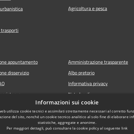
Agricoltura e pesca
 urbanistica
 trasporti
ione appuntamento
Amministrazione trasparente
one disservizio
Albo pretorio
FAQ
Informativa privacy
 assistenza
Note legali
Informazioni sui cookie
Dichiarazione di accessibilità
web utilizza cookie tecnici e assimilati strettamente necessari al corretto fu
azione del sito, nonché un cookie tecnico analitico al solo fine di elaborare i
statistiche, aggregate e anonime.
Per maggiori dettagli, può consultare la cookie policy al seguente
link