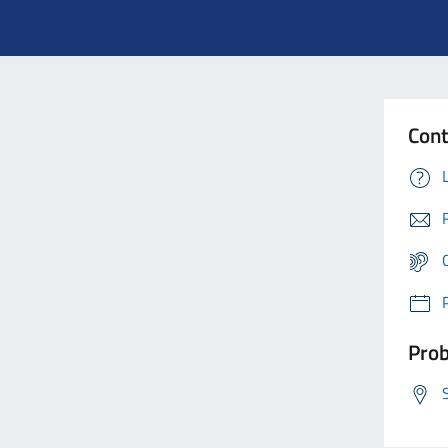
Cont
Prob