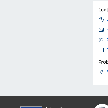
Cont
Prob