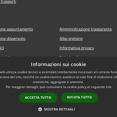
 trasporti
ione appuntamento
Amministrazione trasparente
one disservizio
Albo pretorio
FAQ
Informativa privacy
 assistenza
Note legali
Informazioni sui cookie
Dichiarazione di accessibilità
web utilizza cookie tecnici e assimilati strettamente necessari al corretto fu
azione del sito, nonché un cookie tecnico analitico al solo fine di elaborare i
statistiche, aggregate e anonime.
Per maggiori dettagli, può consultare la cookie policy al seguente
link
RIFIUTA TUTTO
ACCETTA TUTTO
l sito
Copyright © 2026 • Comune di
MOSTRA DETTAGLI