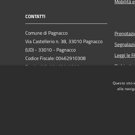
Mobilità e
CONTATTI
Comune di Pagnacco
Prenotaz
Via Castellerio n. 38, 33010 Pagnacco
Segnalazi
(UD) - 33010 - Pagnacco
Leggi le 
Codice Fiscale: 00462910308
Richiesta
Partita IVA: 00462910308
PEC:
comune.pagnacco@certgov.fvg.it
Questo sito 
Centralino Unico: 0432661960
alla navig
RSS
Accessibilità
Privacy
Cookie
Mappa de