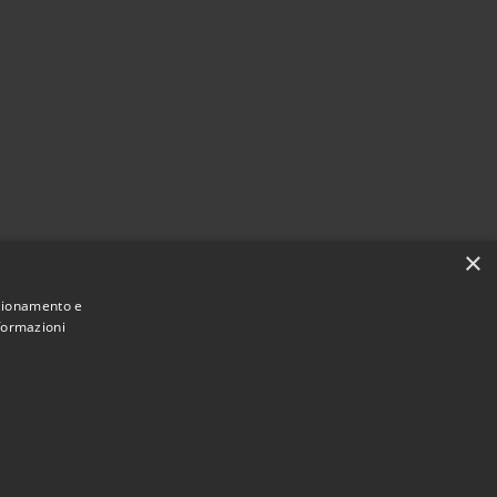
×
nzionamento e
nformazioni
Municipium
Accesso redazione
 Pagnacco • Powered by
•