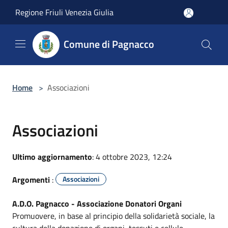
Salta al contenuto principale
Regione Friuli Venezia Giulia
Comune di Pagnacco
Home
>
Associazioni
Associazioni
Ultimo aggiornamento
: 4 ottobre 2023, 12:24
Argomenti
:
Associazioni
A.D.O. Pagnacco - Associazione Donatori Organi
Promuovere, in base al principio della solidarietà sociale, la
cultura della donazione di organi, tessuti e cellule