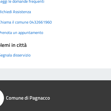
Leggi le domande frequenti
Richiedi Assistenza
Chiama il comune 0432661960
Prenota un appuntamento
lemi in città
Segnala disservizio
Comune di Pagnacco