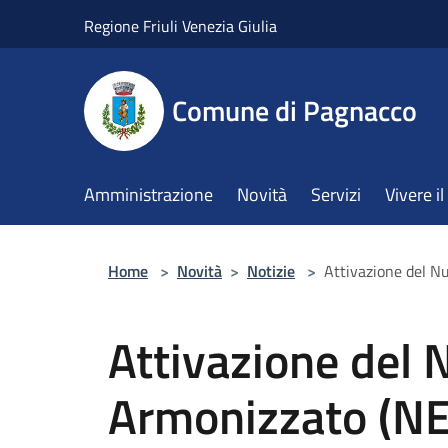
Salta al contenuto principale
Regione Friuli Venezia Giulia
Comune di Pagnacco
Amministrazione
Novità
Servizi
Vivere 
Home
>
Novità
>
Notizie
>
Attivazione del 
Attivazione del
Armonizzato (N