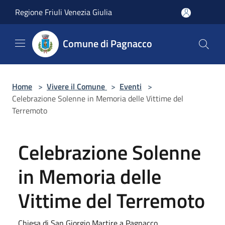
Salta al contenuto principale
Regione Friuli Venezia Giulia
Comune di Pagnacco
Home
>
Vivere il Comune
>
Eventi
>
Celebrazione Solenne in Memoria delle Vittime del
Terremoto
Celebrazione Solenne
in Memoria delle
Vittime del Terremoto
Chiesa di San Giorgio Martire a Pagnacco